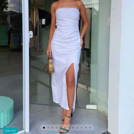
25
%
OFF