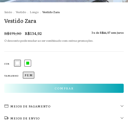
Início
.
Vestido
.
Longo
.
Vestido Zara
Vestido Zara
R$179,90
R$134,92
3
x de
R$44,97
sem juros
O desconto pode mudar ao ser combinado com outras promoções.
COR
P E M
TAMANHO
MEIOS DE PAGAMENTO
MEIOS DE ENVIO