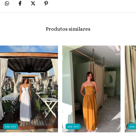
Produtos similares
25
%
OFF
25
%
OFF
25
%