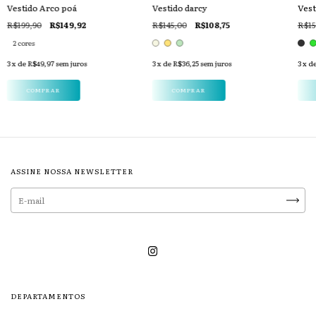
Vestido Arco poá
Vestido darcy
Vest
R$199,90
R$149,92
R$145,00
R$108,75
R$15
2 cores
3
x de
R$49,97
sem juros
3
x de
R$36,25
sem juros
3
x d
COMPRAR
COMPRAR
ASSINE NOSSA NEWSLETTER
DEPARTAMENTOS