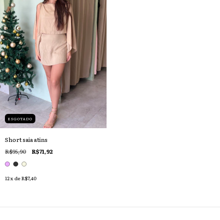
ESGOTADO
Short saia atins
R$95,90
R$71,92
12
x de
R$7,40