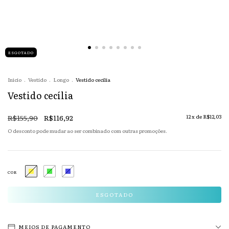
ESGOTADO
Início
.
Vestido
.
Longo
.
Vestido cecília
Vestido cecília
R$155,90
R$116,92
12
x de
R$12,03
O desconto pode mudar ao ser combinado com outras promoções.
COR
MEIOS DE PAGAMENTO