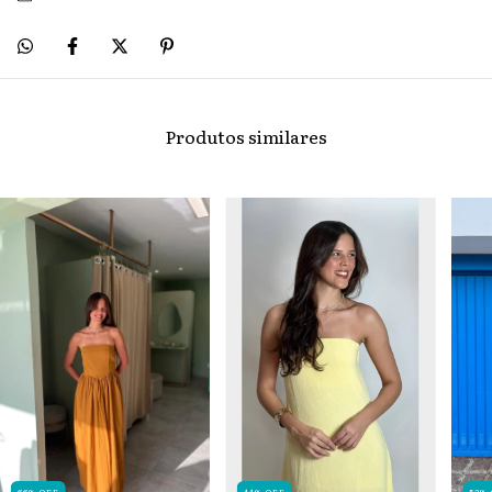
Produtos similares
66
%
OFF
44
%
OFF
52
%